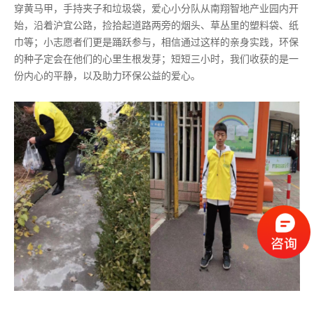
穿黄马甲，手持夹子和垃圾袋，爱心小分队从南翔智地产业园内开
始，沿着沪宜公路，捡拾起道路两旁的烟头、草丛里的塑料袋、纸
巾等；小志愿者们更是踊跃参与，相信通过这样的亲身实践，环保
的种子定会在他们的心里生根发芽；短短三小时，我们收获的是一
份内心的平静，以及助力环保公益的爱心。