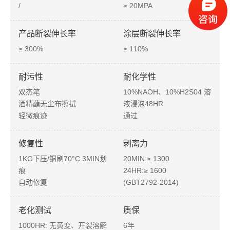
/
≥ 20MPA
产品断裂伸长率
涂层断裂伸长率
≥ 300%
≥ 110%
耐污性
耐化学性
双杰笔
10%NAOH、10%H2S04 溶
酒精蘸无尘布擦拭
液浸泡48HR
轻微痕迹
通过
修复性
剥离力
1KG下压/铜刷70°C 3MIN划
20MIN:≥ 1300
痕
24HR:≥ 1600
自动修复
(GBT2792-2014)
老化测试
质保
1000HR: 无黄变、开裂溶解
6年